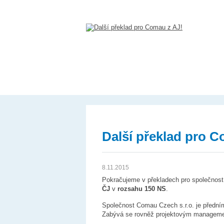
Další překlad pro C
8.11.2015
Pokračujeme v překladech pro společnos
ČJ
v
rozsahu 150 NS
.
Společnost Comau Czech s.r.o. je předním
Zabývá se rovněž projektovým manageme