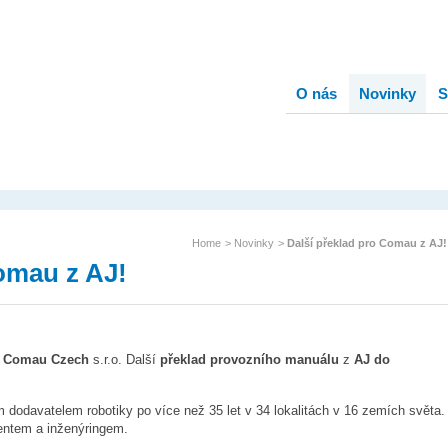
O nás
Novinky
S
Home
>
Novinky
>
Další překlad pro Comau z AJ!
omau z AJ!
t
Comau Czech
s.r.o. Další
překlad provozního manuálu
z
AJ do
 dodavatelem robotiky po více než 35 let v 34 lokalitách v 16 zemích světa.
ntem a inženýringem.