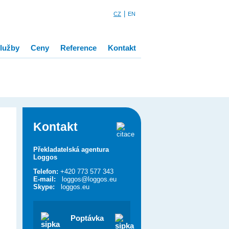
|
CZ
EN
lužby
Ceny
Reference
Kontakt
Kontakt
Překladatelská agentura
Loggos
Telefon:
+420 773 577 343
E-mail:
loggos@loggos.eu
Skype:
loggos.eu
Poptávka