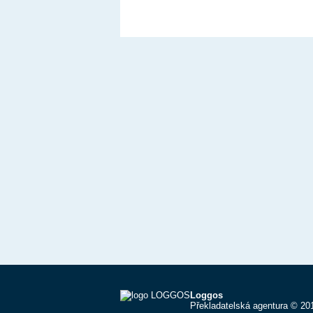
Loggos
Překladatelská agentura © 20