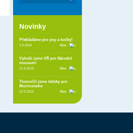
Novinky
Překládáme pro psy a kočky!
3.9.2018
Více
Vyhráli jsme VŘ pro Národní
muzeum!
21.6.2018
Více
Tlumočili jsme italsky pro
Morriconeho
22.5.2018
Více