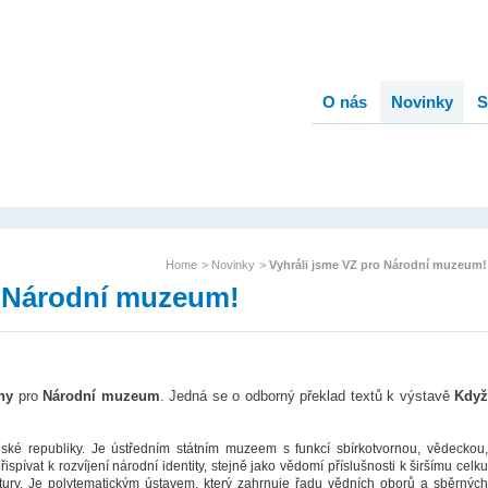
O nás
Novinky
S
Home
>
Novinky
>
Vyhráli jsme VZ pro Národní muzeum!
o Národní muzeum!
ny
pro
Národní muzeum
. Jedná se o odborný překlad textů k výstavě
Když
é republiky. Je ústředním státním muzeem s funkcí sbírkotvornou, vědeckou,
pívat k rozvíjení národní identity, stejně jako vědomí příslušnosti k širšímu celku
tury. Je polytematickým ústavem, který zahrnuje řadu vědních oborů a sběrných