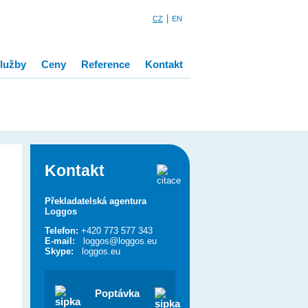
|
CZ
EN
lužby
Ceny
Reference
Kontakt
Kontakt
Překladatelská agentura
Loggos
Telefon:
+420 773 577 343
E-mail:
loggos@loggos.eu
Skype:
loggos.eu
Poptávka