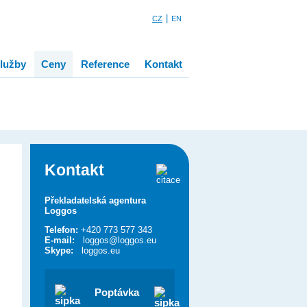
|
CZ
EN
lužby
Ceny
Reference
Kontakt
Kontakt
Překladatelská agentura
Loggos
Telefon:
+420 773 577 343
E-mail:
loggos@loggos.eu
Skype:
loggos.eu
Poptávka