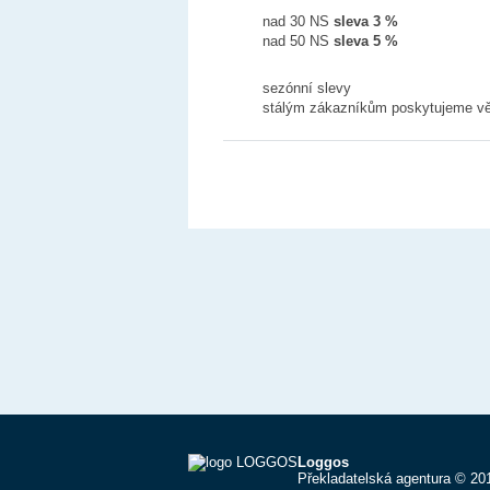
nad 30 NS
sleva 3 %
nad 50 NS
sleva 5 %
sezónní slevy
stálým zákazníkům poskytujeme vě
Loggos
Překladatelská agentura © 20