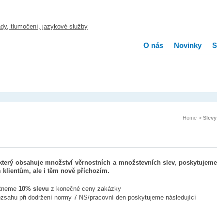
O nás
Novinky
S
Home
>
Slevy
který obsahuje
množství věrnostních a množstevních slev,
poskytujeme
m klientům, ale i těm nově příchozím.
ytneme
10% slevu
z konečné ceny zakázky
ozsahu při dodržení normy 7 NS/pracovní den poskytujeme následující