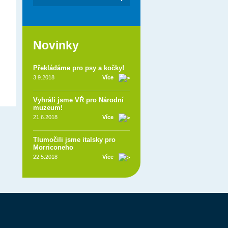
Novinky
Překládáme pro psy a kočky!
3.9.2018
Více
Vyhráli jsme VŘ pro Národní
muzeum!
21.6.2018
Více
Tlumočili jsme italsky pro
Morriconeho
22.5.2018
Více